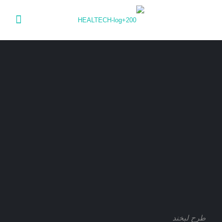
طرح لبخند