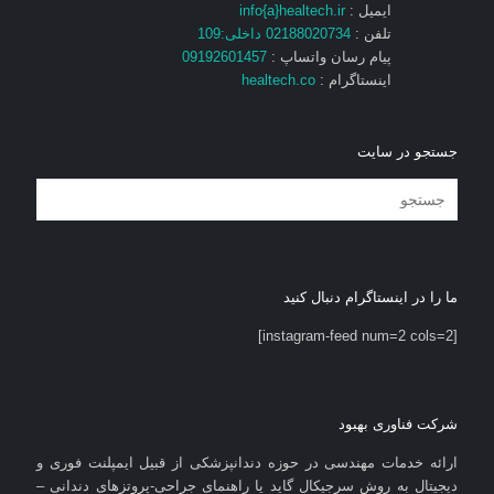
ایمیل :
info{a}healtech.ir
تلفن :
02188020734 داخلی:109
پیام رسان واتساپ :
09192601457
اینستاگرام :
healtech.co
جستجو در سایت
ما را در اینستاگرام دنبال کنید
[instagram-feed num=2 cols=2]
شرکت فناوری بهبود
ارائه خدمات مهندسی در حوزه دندانپزشکی از قبیل ایمپلنت فوری و
دیجیتال به روش سرجیکال گاید یا راهنمای جراحی-پروتزهای دندانی –