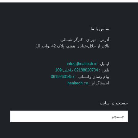
تماس با ما
آدرس: -تهران - کارگر شمالی،
بالاتر از جلال-خیابان هفتم، پلاک 42 ،واحد 10
ایمیل :
info{a}healtech.ir
تلفن :
02188020734 داخلی:109
پیام رسان واتساپ :
09192601457
اینستاگرام :
healtech.co
جستجو در سایت