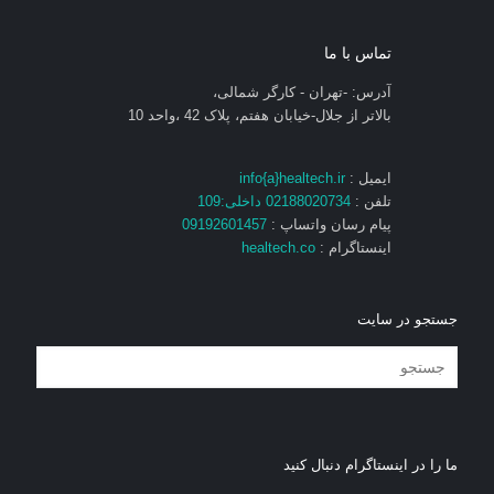
تماس با ما
آدرس: -تهران - کارگر شمالی،
بالاتر از جلال-خیابان هفتم، پلاک 42 ،واحد 10
ایمیل :
info{a}healtech.ir
تلفن :
02188020734 داخلی:109
پیام رسان واتساپ :
09192601457
اینستاگرام :
healtech.co
جستجو در سایت
ما را در اینستاگرام دنبال کنید