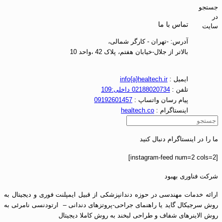
ستجو
ر
تماس با ما
ایت
آدرس: -تهران - کارگر شمالی،
بالاتر از جلال-خیابان هفتم، پلاک 42 ،واحد 10
ایمیل :
info{a}healtech.ir
تلفن :
02188020734 داخلی:109
پیام رسان واتساپ :
09192601457
اینستاگرام :
healtech.co
ا را در اینستاگرام دنبال کنید
رکت فناوری بهبود
رائه خدمات مهندسی در حوزه دندانپزشکی از قبیل ایمپلنت فوری و دیجیتال به
وش سرجیکال گاید یا راهنمای جراحی-پروتزهای دندانی – ارتودنسی نامرئی به
وش الاینرهای شفاف و طراحی لبخند به روش کاملا دیجیتال