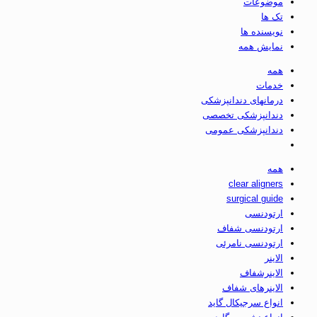
موضوعات
تک ها
نویسنده ها
نمایش همه
همه
خدمات
درمانهای دندانپزشکی
دندانپزشکی تخصصی
دندانپزشکی عمومی
همه
clear aligners
surgical guide
ارتودنسی
ارتودنسی شفاف
ارتودنسی نامرئی
الاینر
الاینرشفاف
الاینرهای شفاف
انواع سرجیکال گاید