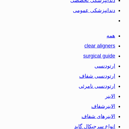
دندانپزشکی تخصصی
دندانپزشکی عمومی
همه
clear aligners
surgical guide
ارتودنسی
ارتودنسی شفاف
ارتودنسی نامرئی
الاینر
الاینرشفاف
الاینرهای شفاف
انواع سرجیکال گاید