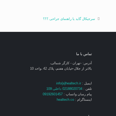
سرجیکال گاید یا راهنمای جراحی ؟؟؟
تماس با ما
آدرس: -تهران - کارگر شمالی،
بالاتر از جلال-خیابان هفتم، پلاک 42 ،واحد 10
ایمیل :
info{a}healtech.ir
تلفن :
02188020734 داخلی:109
پیام رسان واتساپ :
09192601457
اینستاگرام :
healtech.co