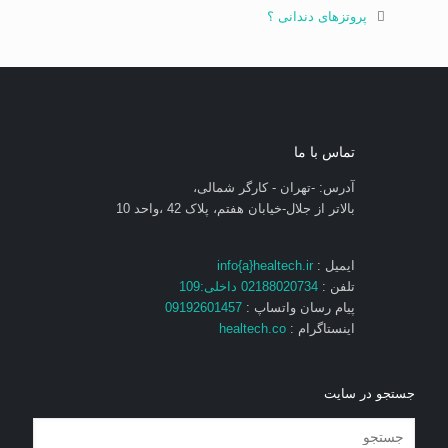
پروتزهای دندانی ؟
تماس با ما
آدرس: -تهران - کارگر شمالی،
بالاتر از جلال-خیابان هفتم، پلاک 42 ،واحد 10
ایمیل :
info{a}healtech.ir
تلفن :
02188020734 داخلی:109
پیام رسان واتساپ :
09192601457
اینستاگرام :
healtech.co
جستجو در سایت